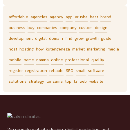
affordable
agencies
agency
app
arusha
best
brand
business
buy
companies
company
custom
design
development
digital
domain
find
grow
growth
guide
host
hosting
how
kutengeneza
market
marketing
media
mobile
name
namna
online
professional
quality
register
registration
reliable
SEO
small
software
solutions
strategy
tanzania
top
tz
web
website
We provide website design, digital marketing, and