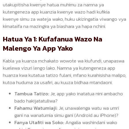
utakupitisha kwenye hatua muhimu za namna ya
kutengeneza app kuanzia kwenye wazo hadi kufikia
kwenye simu za wateja wako, huku ukizingatia viwango vya
kimataifa na mazingira ya biashara ya hapa nchini.
Hatua Ya 1: Kufafanua Wazo Na
Malengo Ya App Yako
Kabla ya kuanza mchakato wowote wa kiufundi, unapaswa
kuelewa vizuri lengo lako. Namna ya kutengeneza app
huanza kwa kutatua tatizo fulani, mfano kurahisisha malipo,
kutoa huduma za usafiri, au kuuza bidhaa mtandaoni.
Tambua Tatizo:
Je, app yako inatatua nini ambacho
bado hakijatatuliwa?
Fahamu Watumiaji:
Je, unawalenga watu wa umri
gani na wanatumia simu gani (Android au iPhone)?
Fanya Utafiti wa Soko:
Angalia washindani wako