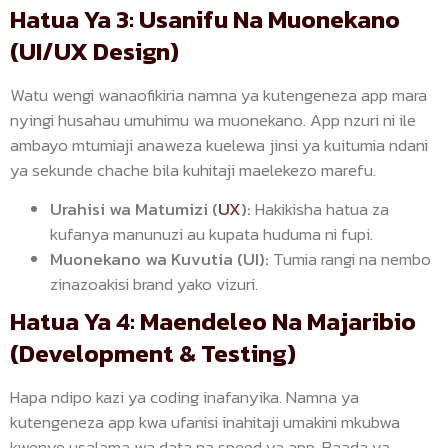
Hatua Ya 3: Usanifu Na Muonekano
(UI/UX Design)
Watu wengi wanaofikiria namna ya kutengeneza app mara
nyingi husahau umuhimu wa muonekano. App nzuri ni ile
ambayo mtumiaji anaweza kuelewa jinsi ya kuitumia ndani
ya sekunde chache bila kuhitaji maelekezo marefu.
Urahisi wa Matumizi (
UX
):
Hakikisha hatua za
kufanya manunuzi au kupata huduma ni fupi.
Muonekano wa Kuvutia (UI):
Tumia rangi na nembo
zinazoakisi brand yako vizuri.
Hatua Ya 4: Maendeleo Na Majaribio
(Development & Testing)
Hapa ndipo kazi ya coding inafanyika. Namna ya
kutengeneza app kwa ufanisi inahitaji umakini mkubwa
kwenye usalama wa data na speed ya app. Baada ya