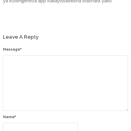
ya kutengeneza app itakayobadilisha biashara yako.
Leave A Reply
Message
*
Name
*