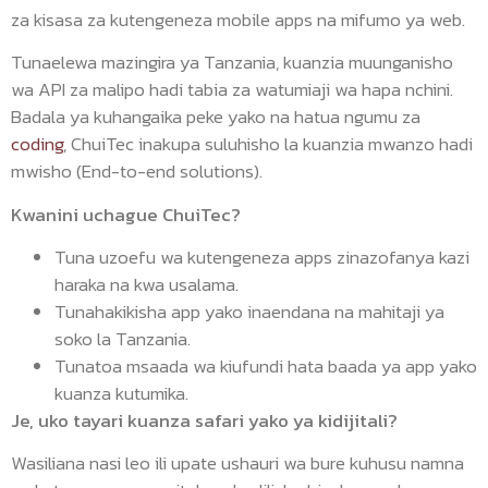
za kisasa za kutengeneza mobile apps na mifumo ya web.
Tunaelewa mazingira ya Tanzania, kuanzia muunganisho
wa API za malipo hadi tabia za watumiaji wa hapa nchini.
Badala ya kuhangaika peke yako na hatua ngumu za
coding
, ChuiTec inakupa suluhisho la kuanzia mwanzo hadi
mwisho (End-to-end solutions).
Kwanini uchague ChuiTec?
Tuna uzoefu wa kutengeneza apps zinazofanya kazi
haraka na kwa usalama.
Tunahakikisha app yako inaendana na mahitaji ya
soko la Tanzania.
Tunatoa msaada wa kiufundi hata baada ya app yako
kuanza kutumika.
Je, uko tayari kuanza safari yako ya kidijitali?
Wasiliana nasi leo ili upate ushauri wa bure kuhusu namna