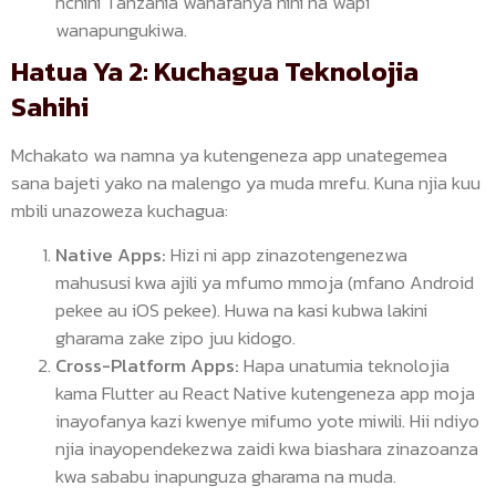
nchini Tanzania wanafanya nini na wapi
wanapungukiwa.
Hatua Ya 2: Kuchagua Teknolojia
Sahihi
Mchakato wa namna ya kutengeneza app unategemea
sana bajeti yako na malengo ya muda mrefu. Kuna njia kuu
mbili unazoweza kuchagua:
Native Apps:
Hizi ni app zinazotengenezwa
mahususi kwa ajili ya mfumo mmoja (mfano Android
pekee au iOS pekee). Huwa na kasi kubwa lakini
gharama zake zipo juu kidogo.
Cross-Platform Apps:
Hapa unatumia teknolojia
kama Flutter au React Native kutengeneza app moja
inayofanya kazi kwenye mifumo yote miwili. Hii ndiyo
njia inayopendekezwa zaidi kwa biashara zinazoanza
kwa sababu inapunguza gharama na muda.