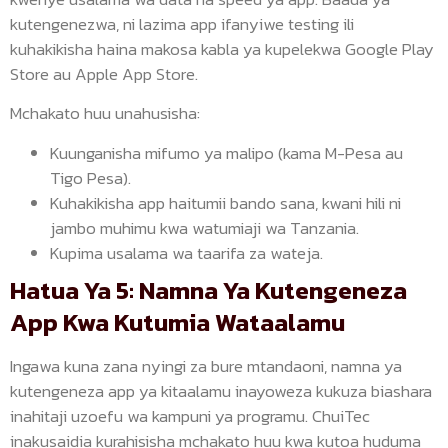
kutengenezwa, ni lazima app ifanyiwe testing ili
kuhakikisha haina makosa kabla ya kupelekwa Google Play
Store au Apple App Store.
Mchakato huu unahusisha:
Kuunganisha mifumo ya malipo (kama M-Pesa au
Tigo Pesa).
Kuhakikisha app haitumii bando sana, kwani hili ni
jambo muhimu kwa watumiaji wa Tanzania.
Kupima usalama wa taarifa za wateja.
Hatua Ya 5: Namna Ya Kutengeneza
App Kwa Kutumia Wataalamu
Ingawa kuna zana nyingi za bure mtandaoni, namna ya
kutengeneza app ya kitaalamu inayoweza kukuza biashara
inahitaji uzoefu wa kampuni ya programu. ChuiTec
inakusaidia kurahisisha mchakato huu kwa kutoa huduma