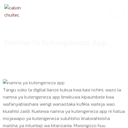
Namna Ya Kutengeneza App
Tangu soko la digital lianze kukua kwa kasi nchini, wazo la
namna ya kutengeneza app limekuwa kipaumbele kwa
wafanyabiashara wengi wanaotaka kufikia wateja wao
kiurahisi zaidi. Kuelewa namna ya kutengeneza app ni hatua
mojawapo ya kutengeneza suluhisho linalorahisisha
maisha ya mtumiaji wa kitanzania. Mwongozo huu